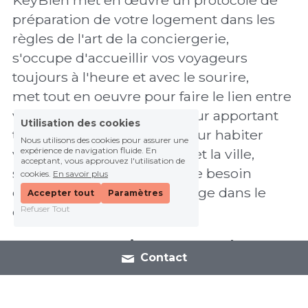
KeyBien met en œuvre un protocole de 
préparation de votre logement dans les 
règles de l'art de la conciergerie, 
s'occupe d'accueillir vos voyageurs 
toujours à l'heure et avec le sourire, 
met tout en oeuvre pour faire le lien entre 
vous et vos voyageurs en leur apportant 
Utilisation des cookies
toutes les clés et astuces pour habiter 
Nous utilisons des cookies pour assurer une
expérience de navigation fluide. En
votre logement, le quartier et la ville,
acceptant, vous approuvez l'utilisation de
se tient disponible en cas de besoin 
cookies.
En savoir plus
d'assistance ou de dépannage dans le 
Accepter tout
Paramètres
cadre de leur séjour.
Refuser Tout
En outre, KeyBien s'engage dans un 
Contact
tourisme plus durable
 en faisant le choix 
de n'utiliser que des produits écologiques 
dans la préparation des logements pour :